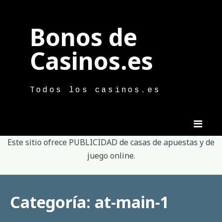
Skip
to
Bonos de
content
Casinos.es
Todos los casinos.es
Este sitio ofrece PUBLICIDAD de casas de apuestas y de
juego online.
Categoría: at-main-1