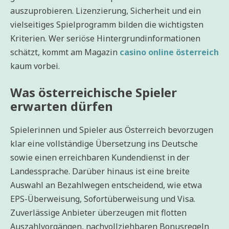
auszuprobieren. Lizenzierung, Sicherheit und ein
vielseitiges Spielprogramm bilden die wichtigsten
Kriterien. Wer seriöse Hintergrundinformationen
schätzt, kommt am Magazin
casino online österreich
kaum vorbei.
Was österreichische Spieler
erwarten dürfen
Spielerinnen und Spieler aus Österreich bevorzugen
klar eine vollständige Übersetzung ins Deutsche
sowie einen erreichbaren Kundendienst in der
Landessprache. Darüber hinaus ist eine breite
Auswahl an Bezahlwegen entscheidend, wie etwa
EPS-Überweisung, Sofortüberweisung und Visa.
Zuverlässige Anbieter überzeugen mit flotten
Auszahlvorgängen, nachvollziehbaren Bonusregeln