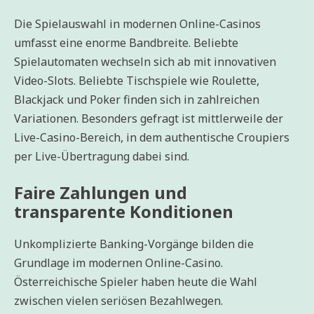
Die Spielauswahl in modernen Online-Casinos
umfasst eine enorme Bandbreite. Beliebte
Spielautomaten wechseln sich ab mit innovativen
Video-Slots. Beliebte Tischspiele wie Roulette,
Blackjack und Poker finden sich in zahlreichen
Variationen. Besonders gefragt ist mittlerweile der
Live-Casino-Bereich, in dem authentische Croupiers
per Live-Übertragung dabei sind.
Faire Zahlungen und
transparente Konditionen
Unkomplizierte Banking-Vorgänge bilden die
Grundlage im modernen Online-Casino.
Österreichische Spieler haben heute die Wahl
zwischen vielen seriösen Bezahlwegen.