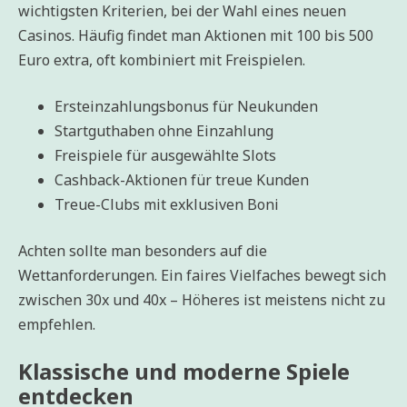
wichtigsten Kriterien, bei der Wahl eines neuen
Casinos. Häufig findet man Aktionen mit 100 bis 500
Euro extra, oft kombiniert mit Freispielen.
Ersteinzahlungsbonus für Neukunden
Startguthaben ohne Einzahlung
Freispiele für ausgewählte Slots
Cashback-Aktionen für treue Kunden
Treue-Clubs mit exklusiven Boni
Achten sollte man besonders auf die
Wettanforderungen. Ein faires Vielfaches bewegt sich
zwischen 30x und 40x – Höheres ist meistens nicht zu
empfehlen.
Klassische und moderne Spiele
entdecken