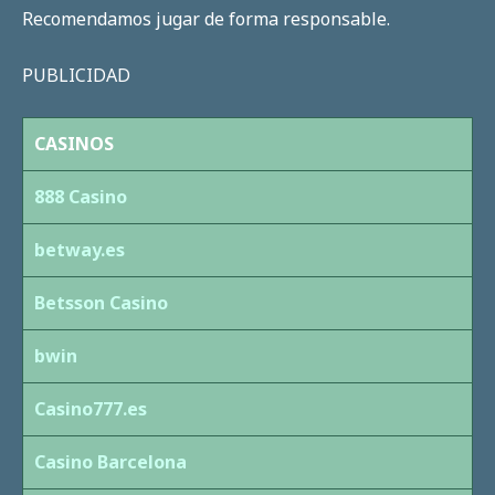
Recomendamos jugar de forma responsable.
PUBLICIDAD
CASINOS
888 Casino
betway.es
Betsson Casino
bwin
Casino777.es
Casino Barcelona