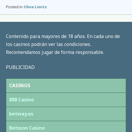
Posted in
Ohne Limits
Contenido para mayores de 18 años. En cada uno de
los casinos podrán ver las condiciones.
Recomendamos jugar de forma responsable.
PUBLICIDAD
CASINOS
888 Casino
betway.es
Betsson Casino