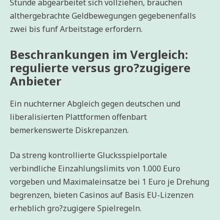
Stunde abgearbeitet sich vollziehen, brauchen
althergebrachte Geldbewegungen gegebenenfalls
zwei bis funf Arbeitstage erfordern.
Beschrankungen im Vergleich:
regulierte versus gro?zugigere
Anbieter
Ein nuchterner Abgleich gegen deutschen und
liberalisierten Plattformen offenbart
bemerkenswerte Diskrepanzen.
Da streng kontrollierte Glucksspielportale
verbindliche Einzahlungslimits von 1.000 Euro
vorgeben und Maximaleinsatze bei 1 Euro je Drehung
begrenzen, bieten Casinos auf Basis EU-Lizenzen
erheblich gro?zugigere Spielregeln.