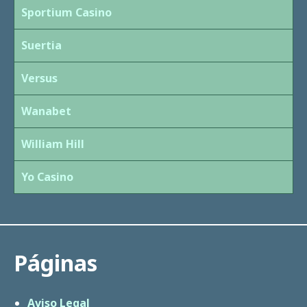
Sportium Casino
Suertia
Versus
Wanabet
William Hill
Yo Casino
Páginas
Aviso Legal