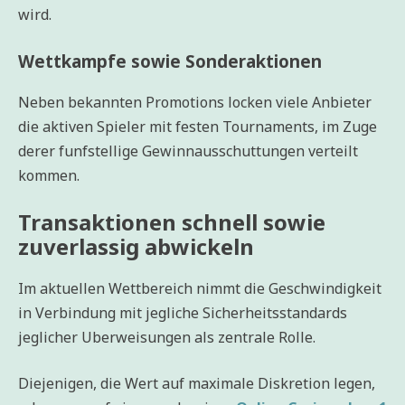
wird.
Wettkampfe sowie Sonderaktionen
Neben bekannten Promotions locken viele Anbieter
die aktiven Spieler mit festen Tournaments, im Zuge
derer funfstellige Gewinnausschuttungen verteilt
kommen.
Transaktionen schnell sowie
zuverlassig abwickeln
Im aktuellen Wettbereich nimmt die Geschwindigkeit
in Verbindung mit jegliche Sicherheitsstandards
jeglicher Uberweisungen als zentrale Rolle.
Diejenigen, die Wert auf maximale Diskretion legen,