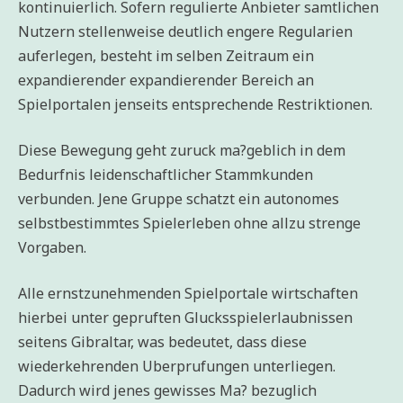
kontinuierlich. Sofern regulierte Anbieter samtlichen
Nutzern stellenweise deutlich engere Regularien
auferlegen, besteht im selben Zeitraum ein
expandierender expandierender Bereich an
Spielportalen jenseits entsprechende Restriktionen.
Diese Bewegung geht zuruck ma?geblich in dem
Bedurfnis leidenschaftlicher Stammkunden
verbunden. Jene Gruppe schatzt ein autonomes
selbstbestimmtes Spielerleben ohne allzu strenge
Vorgaben.
Alle ernstzunehmenden Spielportale wirtschaften
hierbei unter gepruften Glucksspielerlaubnissen
seitens Gibraltar, was bedeutet, dass diese
wiederkehrenden Uberprufungen unterliegen.
Dadurch wird jenes gewisses Ma? bezuglich