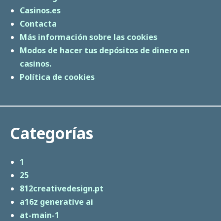
Casinos.es
Contacta
Más información sobre las cookies
Modos de hacer tus depósitos de dinero en
casinos.
Política de cookies
Categorías
1
25
812creativedesign.pt
a16z generative ai
at-main-1