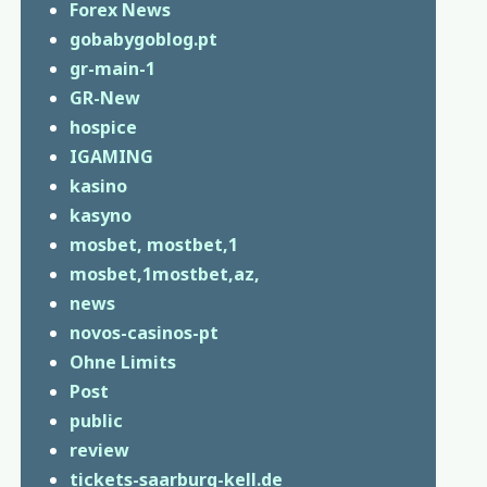
Forex News
gobabygoblog.pt
gr-main-1
GR-New
hospice
IGAMING
kasino
kasyno
mosbet, mostbet,1
mosbet,1mostbet,az,
news
novos-casinos-pt
Ohne Limits
Post
public
review
tickets-saarburg-kell.de