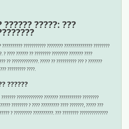
 ?????? ?????: ???
????????
? ?????????? ??????????? ???????? ?????????????? ????????
?. ? ???? ?????? ?? ???????? ???????? ??????? ????
??? ?? ?????????????. ????? ?? ?????????? ??? ? ???????
??? ????????? ????.
?? ??????
 ??????? ????????????? ??????? ??????????? ????????
?????? ???????? ? ???? ????????? ???? ???????, ????? ???
????? ? ????????? ??????????. ??? ???????? ??????????????