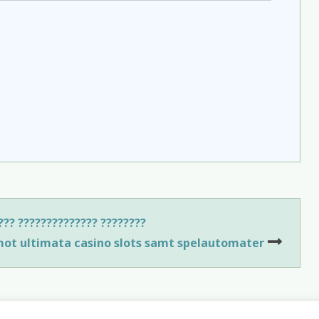
???? ?????????????? ????????
 mot ultimata casino slots samt spelautomater