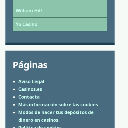
William Hill
Yo Casino
Páginas
Aviso Legal
Casinos.es
Contacta
Más información sobre las cookies
Modos de hacer tus depósitos de
dinero en casinos.
Política de cookies