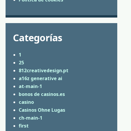
Categorías
1
25
812creativedesign.pt
a16z generative ai
at-main-1
bonos de casinos.es
casino
Casinos Ohne Lugas
ch-main-1
first