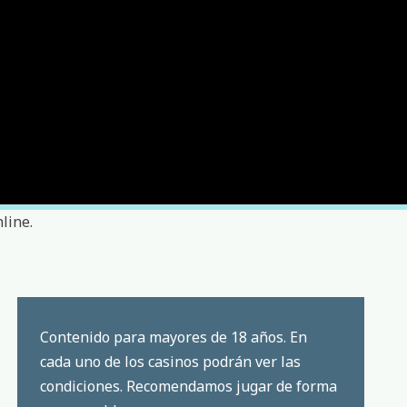
line.
Contenido para mayores de 18 años. En
cada uno de los casinos podrán ver las
condiciones. Recomendamos jugar de forma