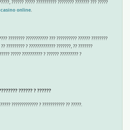
?????, ?????? ????? ?????????? ???????? ??????? ??? ?????
 casino online
.
???? ???????? ??????????? ??? ?????????? ?????? ????????
? ????????? ? ????????????? ???????, ?? ???????
 ????? ????? ?????????? ? ?????? ????????? ?
???????? ?????? ? ??????
????? ????????????? ? ??????????? ?? ?????.