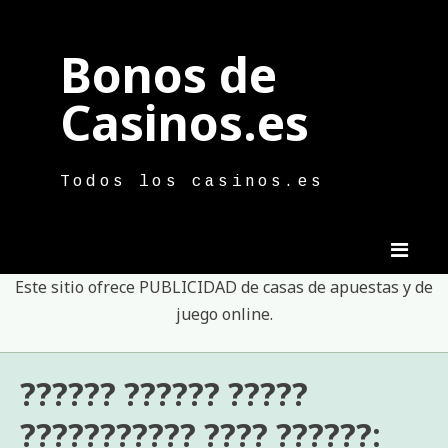
Skip
to
Bonos de
content
Casinos.es
Todos los casinos.es
Este sitio ofrece PUBLICIDAD de casas de apuestas y de
juego online.
?????? ?????? ?????
??????????? ???? ??????: