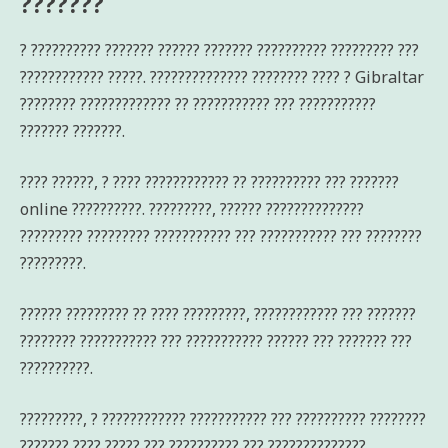
???????
? ?????????? ??????? ?????? ??????? ?????????? ????????? ???
???????????? ?????. ?????????????? ???????? ???? ? Gibraltar
???????? ????????????? ?? ??????????? ??? ???????????
??????? ???????.
???? ??????, ? ???? ???????????? ?? ?????????? ??? ???????
online ??????????. ?????????, ?????? ??????????????
????????? ????????? ??????????? ??? ??????????? ??? ????????
?????????.
?????? ????????? ?? ???? ?????????, ???????????? ??? ???????
???????? ??????????? ??? ??????????? ?????? ??? ??????? ???
??????????.
?????????, ? ???????????? ??????????? ??? ?????????? ????????
??????? ???? ????? ??? ?????????? ??? ??????????????.