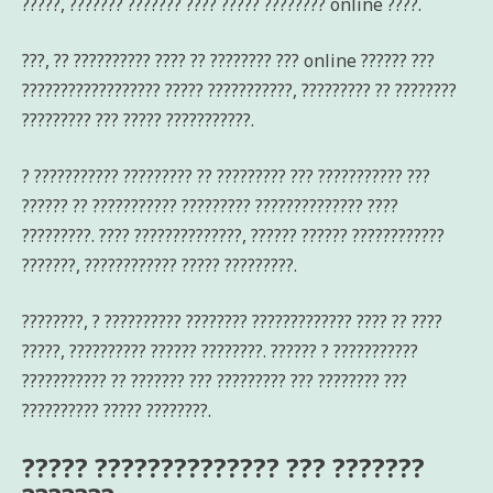
?????, ??????? ??????? ???? ????? ???????? online ????.
???, ?? ?????????? ???? ?? ???????? ??? online ?????? ???
?????????????????? ????? ???????????, ????????? ?? ????????
????????? ??? ????? ???????????.
? ??????????? ????????? ?? ????????? ??? ??????????? ???
?????? ?? ??????????? ????????? ?????????????? ????
?????????. ???? ??????????????, ?????? ?????? ????????????
???????, ???????????? ????? ?????????.
????????, ? ?????????? ???????? ????????????? ???? ?? ????
?????, ?????????? ?????? ????????. ?????? ? ???????????
??????????? ?? ??????? ??? ????????? ??? ???????? ???
?????????? ????? ????????.
????? ?????????????? ??? ???????