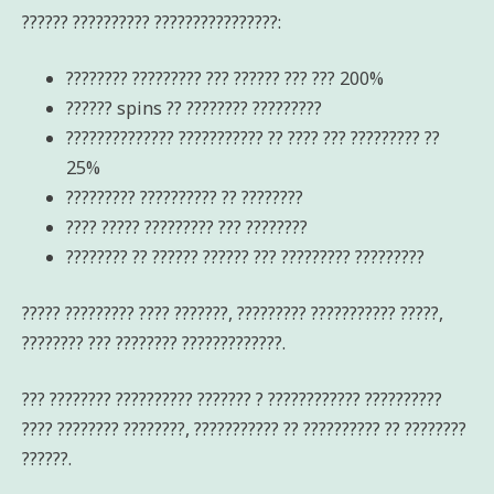
?????? ?????????? ????????????????:
???????? ????????? ??? ?????? ??? ??? 200%
?????? spins ?? ???????? ?????????
?????????????? ??????????? ?? ???? ??? ????????? ??
25%
????????? ?????????? ?? ????????
???? ????? ????????? ??? ????????
???????? ?? ?????? ?????? ??? ????????? ?????????
????? ????????? ???? ???????, ????????? ??????????? ?????,
???????? ??? ???????? ?????????????.
??? ???????? ?????????? ??????? ? ???????????? ??????????
???? ???????? ????????, ??????????? ?? ?????????? ?? ????????
??????.