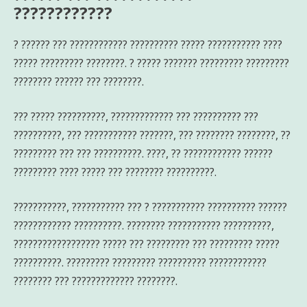
????????????
? ?????? ??? ???????????? ?????????? ????? ??????????? ????
????? ????????? ????????. ? ????? ??????? ????????? ?????????
???????? ?????? ??? ????????.
??? ????? ??????????, ????????????? ??? ?????????? ???
??????????, ??? ??????????? ???????, ??? ???????? ????????, ??
????????? ??? ??? ??????????. ????, ?? ???????????? ??????
????????? ???? ????? ??? ???????? ??????????.
???????????, ??????????? ??? ? ??????????? ?????????? ??????
???????????? ??????????. ???????? ??????????? ??????????,
?????????????????? ????? ??? ????????? ??? ????????? ?????
??????????. ????????? ????????? ?????????? ????????????
???????? ??? ????????????? ????????.