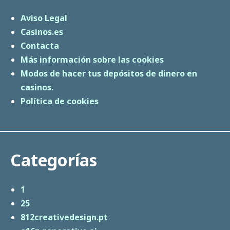
Aviso Legal
Casinos.es
Contacta
Más información sobre las cookies
Modos de hacer tus depósitos de dinero en
casinos.
Política de cookies
Categorías
1
25
812creativedesign.pt