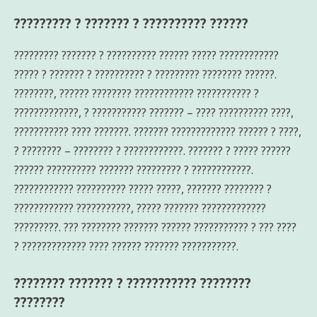
????????? ? ??????? ? ?????????? ??????
????????? ??????? ? ?????????? ?????? ????? ????????????
????? ? ??????? ? ?????????? ? ????????? ???????? ??????.
????????, ?????? ???????? ???????????? ??????????? ?
?????????????, ? ??????????? ??????? – ???? ?????????? ????,
??????????? ???? ???????. ??????? ????????????? ?????? ? ????,
? ???????? – ???????? ? ????????????. ??????? ? ????? ??????
?????? ?????????? ??????? ????????? ? ????????????.
???????????? ?????????? ????? ?????, ??????? ???????? ?
???????????? ???????????, ????? ??????? ?????????????
?????????. ??? ???????? ??????? ?????? ??????????? ? ??? ????
? ????????????? ???? ?????? ??????? ???????????.
???????? ??????? ? ??????????? ????????
????????