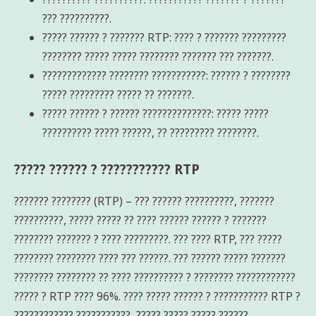
??? ??????????.
????? ?????? ? ??????? RTP: ???? ? ??????? ?????????
???????? ????? ????? ???????? ??????? ??? ???????.
????????????? ???????? ???????????: ?????? ? ????????
????? ????????? ????? ?? ???????.
????? ?????? ? ?????? ??????????????: ????? ?????
?????????? ????? ??????, ?? ????????? ????????.
????? ?????? ? ??????????? RTP
??????? ???????? (RTP) – ??? ?????? ??????????, ???????
??????????, ????? ????? ?? ???? ?????? ?????? ? ???????
???????? ??????? ? ???? ?????????. ??? ???? RTP, ??? ?????
???????? ???????? ???? ??? ??????. ??? ?????? ????? ???????
???????? ???????? ?? ???? ?????????? ? ???????? ????????????
????? ? RTP ???? 96%. ???? ????? ?????? ? ??????????? RTP ?
???????????? ???????????, ????? ????? ????? ??????