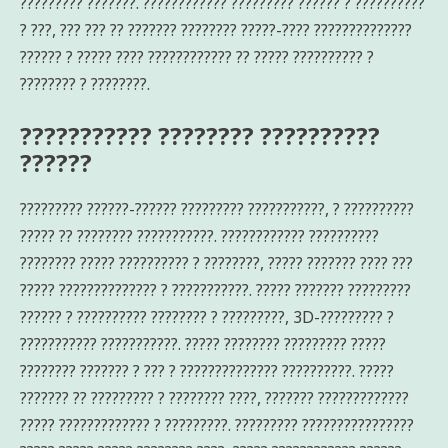
????????? ???????. ???????????? ????????? ?????? ? ??????????
? ???, ??? ??? ?? ??????? ???????? ?????-???? ??????????????
?????? ? ????? ???? ???????????? ?? ????? ?????????? ?
???????? ? ????????.
??????????? ???????? ??????????
??????
????????? ??????-?????? ????????? ???????????, ? ??????????
????? ?? ???????? ???????????. ???????????? ??????????
???????? ????? ?????????? ? ????????, ????? ??????? ???? ???
????? ?????????????? ? ???????????. ????? ??????? ?????????
?????? ? ?????????? ???????? ? ?????????, 3D-????????? ?
??????????? ???????????. ????? ???????? ????????? ?????
???????? ??????? ? ??? ? ?????????????? ??????????. ?????
??????? ?? ????????? ? ???????? ????, ??????? ?????????????
????? ????????????? ? ?????????. ????????? ????????????????