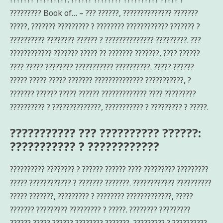
????????? Book of… – ??? ??????, ?????????????? ???????
?????, ??????? ????????? ? ???????? ???????????? ??????? ?
?????????? ???????? ?????? ? ?????????????? ?????????. ???
???????????? ??????? ????? ?? ??????? ???????, ???? ??????
???? ????? ???????? ??????????? ??????????. ????? ??????
????? ????? ????? ??????? ?????????????? ???????????, ?
??????? ?????? ????? ?????? ????????????? ???? ?????????
?????????? ? ??????????????, ??????????? ? ????????? ? ?????.
??????????? ??? ?????????? ??????:
??????????? ? ????????????
?????????? ???????? ? ?????? ?????? ???? ????????? ?????????
????? ???????????? ? ??????? ???????. ???????????? ??????????
????? ???????, ????????? ? ???????? ?????????????, ?????
??????? ????????? ????????? ? ?????. ???????? ?????????