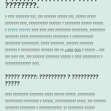
????????.
? ???? ???????? ???, ??? ??????? ?????? ???, ?????? ?????
???????? ????, ??????????? ??????? ? ????????? ?????? ??????.
?
????? ??????
???? ???? ???? ????????? ?????????, ?????????
???????? ????? ????????????? ????????? ? ????????????
????????? ??????????. ????? ????????, ??????? ????????
??????? ? ??????????? ??????? ??? ?? x300 000 ? ?????? – ???
??? ???? ???, ??? ??????? ???????? ?????? ? ???? ?????????? ?
??????????????? ????.
????? ?????: ????????? ? ?????????
?????
???? ????????? ???????? ????? ?????? ??????. ??????????
?????????? ????????? ? ??????, ???????????? ?????, ??? ???????
???????? ????????? ? ?????????????. ?? ????????? ??????