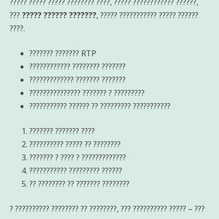
????? ????? ????? ???????? ????, ????? ???????????? ??????,
???
????? ?????? ???????
, ????? ??????????? ????? ??????
????.
??????? ??????? RTP
???????????? ???????? ???????
????????????? ??????? ???????
??????????????? ??????? ? ?????????
??????????? ?????? ?? ????????? ???????????
??????? ??????? ????
?????????? ????? ?? ????????
??????? ? ???? ? ?????????????
??????????? ????????? ??????
?? ???????? ?? ??????? ????????
? ?????????? ???????? ?? ????????, ??? ?????????? ????? – ???