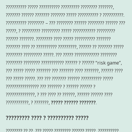
?????????? ????? ?????????? ????????? ???????? ???????,
??????? ?????? ??????? ??????? ????? ?????????? ? ??????????.
?????????? ???????? – ??? ???????? ?????? ???????? ?????? ???
?????, ? ????????? ????????? ????? ??????????? ?????????
?????? ???????. ???????? ???? ????? ?????????? ???????
??????? ???? ?? ?????????? ?????????, ?????? ?? ??????? ?????
???????? ????????? ?????. ??? ????? ???????????? ????????
???????? ???????? ??????????? ?????? ? ?????? “risk game”,
??? ????? ????? ??????? ??? ??????? ???? ???????, ?????? ????
??? ????? ?????. ??? ??? ??????? ?????? ?????????? ?????
???????????????? ??? ??????? ? ?????? ?????? ?
??????????????, ? ??? ???? ?? ??????, ?????? ?????? ????
???????????, ? ???????,
????? ?????? ???????
.
????????? ???? ? ?????????? ?????
???????? ?? ??, ??? ????? ???????? ?????? ?????, ??????????