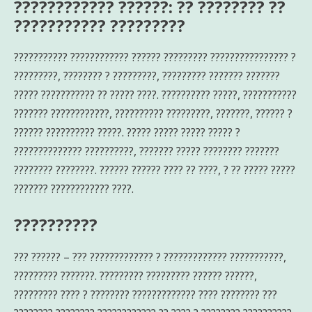
???????????? ??????: ?? ???????? ??
??????????? ?????????
??????????? ???????????? ?????? ????????? ???????????????? ?
?????????, ???????? ? ?????????, ????????? ??????? ???????
????? ??????????? ?? ????? ????. ?????????? ?????, ???????????
??????? ????????????, ?????????? ?????????, ???????, ?????? ?
?????? ?????????? ?????. ????? ????? ????? ????? ?
?????????????? ??????????, ??????? ????? ???????? ???????
???????? ????????. ?????? ?????? ???? ?? ????, ? ?? ????? ?????
??????? ???????????? ????.
??????????
??? ?????? – ??? ????????????? ? ????????????? ???????????,
????????? ???????. ????????? ????????? ?????? ??????,
????????? ???? ? ???????? ????????????? ???? ???????? ???