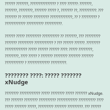
?????? ???????, ??????????????? ? ???? ??????: ???????,
???????, ????????, ??????? ????? ?, ??????? ??, ??????????. ???
??????? ?? ?????? ????????? ?????????????, ?? ? ????????? ?
???????????? ?????????? ??????????.
?????? ????? ????????? ?????????? ?? ???????, ??? ?????????
??????? ????????? ??????????? ? ??? ?????? ??????. ????????
????????????? ????? ?????? ?????? ????: ????? ????????,
????????, ???? ????? ? ??????? ???????? ??????? ???????
??????????? ? ????????????? ?????????.
???????? ????: ????? ???????
xNudge
???????? ???????????? ????? ???????? ????? ??????? xNudge.
??? ??????? ???????? ?????????? ???????????? ?????????? ????
????? ??????? ?????, ????????? ??????? ?????????. ??? ??????