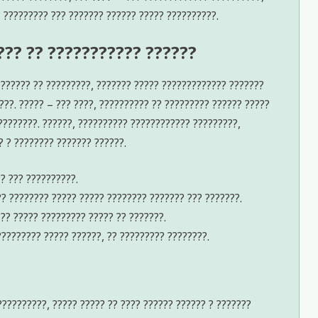
 ????????? ??? ??????? ?????? ????? ??????????.
??? ?? ??????????? ??????
??????? ?? ?????????, ??????? ????? ????????????? ???????
???. ????? – ??? ????, ?????????? ?? ????????? ?????? ?????
????????. ??????, ?????????? ???????????? ?????????,
? ? ???????? ??????? ??????.
? ??? ??????????.
? ???????? ????? ????? ???????? ??????? ??? ???????.
?? ????? ????????? ????? ?? ???????.
????????? ????? ??????, ?? ????????? ????????.
?????????, ????? ????? ?? ???? ?????? ?????? ? ???????