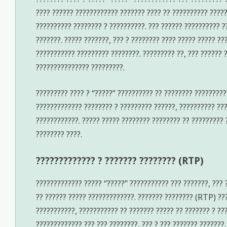
???? ?????? ???????????? ??????? ???? ?? ?????????? ?????
?????????? ???????? ? ??????????. ??? ?????? ?????????? ?
???????. ????? ???????, ??? ? ???????? ???? ????? ????? ?
??????????? ????????? ????????. ????????? ??, ??? ?????? 
??????????????? ?????????.
????????? ???? ? “?????” ?????????? ?? ???????? ?????????
????????????? ???????? ? ????????? ??????, ?????????? ???
????????????. ????? ????? ???????? ???????? ?? ????????? 
???????? ????.
????????????? ? ??????? ???????? (RTP)
????????????? ????? “?????” ??????????? ??? ???????, ??? 
?? ?????? ????? ?????????????. ??????? ???????? (RTP) ??
???????????, ??????????? ?? ??????? ????? ?? ??????? ? ??
????????????? ??? ??? ????????, ??? ? ??? ??????? ???????