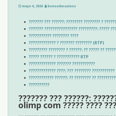
mayo 6, 2026
bonosdecasinos
??????? ??? ??????: ???????? ???????? ? ????
??????? ???????????????? ?????????: ????? ??
??????????? ???????? ????
????????????? ? ??????? ???????? (RTP)
????????? ???????? ? ??????: ?? ????? ?? ????
????? ?????? ? ??????????? RTP
????????????? ??????? ???????????
????????????? ????: ??? ???????? ???????????
???????????? ??????: ?? ???????? ?? ????????
??????????
??????? ??? ??????: ?????
olimp com ????? ???? ???