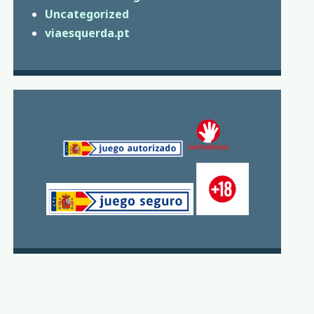
Uncategorized
viaesquerda.pt