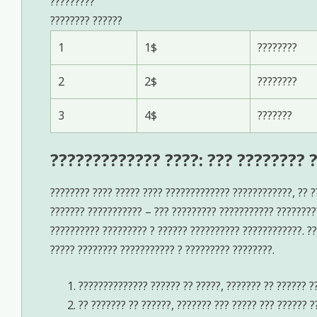
?????????
???????? ??????
1
1$
????????
2
2$
????????
3
4$
???????
????????????? ????: ??? ???????? 
???????? ???? ????? ???? ????????????? ????????????, ?? ?
??????? ??????????? – ??? ????????? ??????????? ????????
?????????? ????????? ? ?????? ?????????? ????????????. ?
????? ???????? ??????????? ? ????????? ????????.
?????????????? ?????? ?? ?????, ??????? ?? ?????? ?
?? ??????? ?? ??????, ??????? ??? ????? ??? ?????? ?