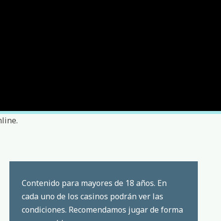
line.
Contenido para mayores de 18 años. En
cada uno de los casinos podrán ver las
condiciones. Recomendamos jugar de forma