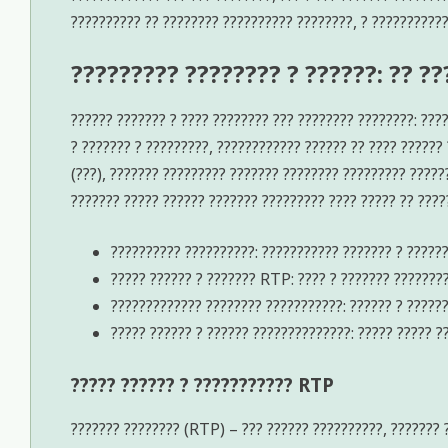
?????????? ?? ???????? ?????????? ????????, ? ???????????
????????? ???????? ? ??????: ?? ??
?????? ??????? ? ???? ???????? ??? ???????? ????????: ???
? ??????? ? ?????????, ???????????? ?????? ?? ???? ?????? 
(???), ??????? ????????? ??????? ???????? ????????? ?????
??????? ????? ?????? ??????? ????????? ???? ????? ?? ????
?????????? ??????????: ??????????? ??????? ? ??????
????? ?????? ? ??????? RTP: ???? ? ??????? ????????
????????????? ???????? ???????????: ?????? ? ??????
????? ?????? ? ?????? ??????????????: ????? ????? ?
????? ?????? ? ??????????? RTP
??????? ???????? (RTP) – ??? ?????? ??????????, ??????? ?