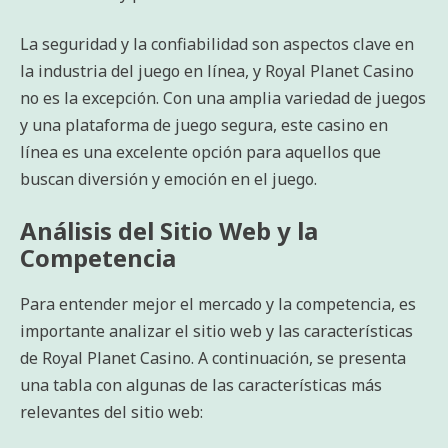
La seguridad y la confiabilidad son aspectos clave en
la industria del juego en línea, y Royal Planet Casino
no es la excepción. Con una amplia variedad de juegos
y una plataforma de juego segura, este casino en
línea es una excelente opción para aquellos que
buscan diversión y emoción en el juego.
Análisis del Sitio Web y la
Competencia
Para entender mejor el mercado y la competencia, es
importante analizar el sitio web y las características
de Royal Planet Casino. A continuación, se presenta
una tabla con algunas de las características más
relevantes del sitio web: