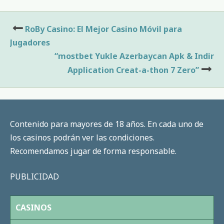
RoBy Casino: El Mejor Casino Móvil para
N
Jugadores
a
“mostbet Yukle Azerbaycan Apk & Indir
v
Application Creat-a-thon 7 Zero”
e
g
a
c
Contenido para mayores de 18 años. En cada uno de
i
los casinos podrán ver las condiciones.
ó
Recomendamos jugar de forma responsable.
n
d
PUBLICIDAD
e
e
CASINOS
n