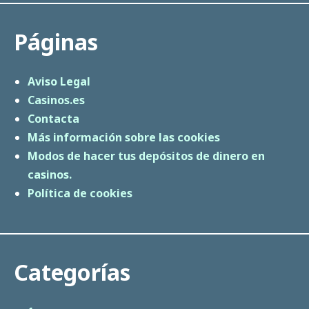
Páginas
Aviso Legal
Casinos.es
Contacta
Más información sobre las cookies
Modos de hacer tus depósitos de dinero en
casinos.
Política de cookies
Categorías