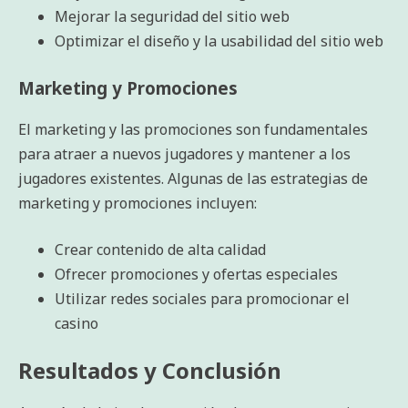
Mejorar la seguridad del sitio web
Optimizar el diseño y la usabilidad del sitio web
Marketing y Promociones
El marketing y las promociones son fundamentales
para atraer a nuevos jugadores y mantener a los
jugadores existentes. Algunas de las estrategias de
marketing y promociones incluyen:
Crear contenido de alta calidad
Ofrecer promociones y ofertas especiales
Utilizar redes sociales para promocionar el
casino
Resultados y Conclusión