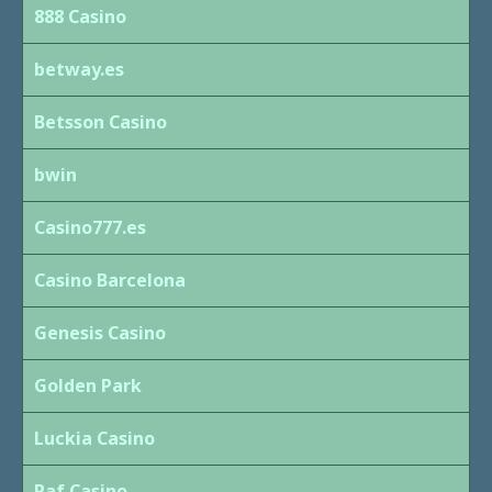
t
888 Casino
r
a
betway.es
d
a
Betsson Casino
s
bwin
Casino777.es
Casino Barcelona
Genesis Casino
Golden Park
Luckia Casino
Paf Casino