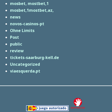
mosbet, mostbet,1
mosbet,1mostbet,az,
news
novos-casinos-pt
Ohne Limits
Post
public
review
tickets-saarburg-kell.de
Uncategorized
viaesquerda.pt