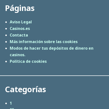
Páginas
Aviso Legal
Casinos.es
Contacta
Más información sobre las cookies
Modos de hacer tus depósitos de dinero en
casinos.
Política de cookies
Categorías
1