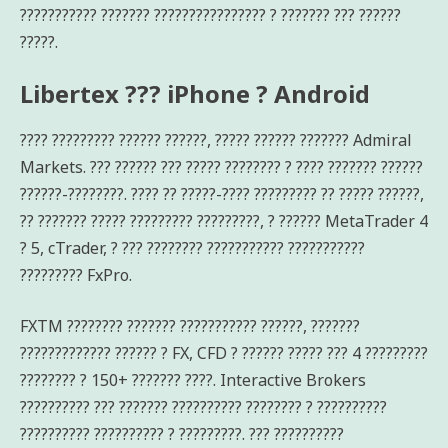
??????????? ??????? ???????????????? ? ??????? ??? ??????
?????.
Libertex ??? iPhone ? Android
???? ????????? ?????? ??????, ????? ?????? ??????? Admiral
Markets. ??? ?????? ??? ????? ???????? ? ???? ??????? ??????
??????-????????. ???? ?? ?????-???? ????????? ?? ????? ??????,
?? ??????? ????? ????????? ?????????, ? ?????? MetaTrader 4
? 5, cTrader, ? ??? ???????? ??????????? ???????????
????????? FxPro.
FXTM ???????? ??????? ??????????? ??????, ???????
????????????? ?????? ? FX, CFD ? ?????? ????? ??? 4 ?????????
???????? ? 150+ ??????? ????. Interactive Brokers
?????????? ??? ??????? ?????????? ???????? ? ??????????
?????????? ?????????? ? ?????????. ??? ??????????