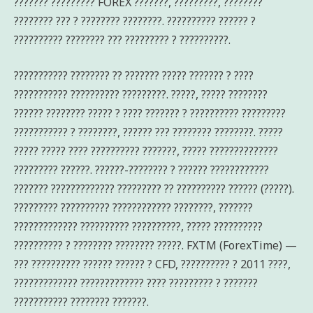
??????? ????????? FOREX ???????, ?????????, ????????
???????? ??? ? ???????? ????????. ?????????? ?????? ?
?????????? ???????? ??? ????????? ? ??????????.
??????????? ???????? ?? ??????? ????? ??????? ? ????
??????????? ?????????? ?????????. ?????, ????? ????????
?????? ???????? ????? ? ???? ??????? ? ?????????? ?????????
??????????? ? ????????, ?????? ??? ???????? ????????. ?????
????? ????? ???? ?????????? ???????, ????? ??????????????
????????? ??????. ??????-???????? ? ?????? ????????????
??????? ????????????? ????????? ?? ?????????? ?????? (?????).
????????? ?????????? ???????????? ????????, ???????
????????????? ?????????? ??????????, ????? ??????????
?????????? ? ???????? ???????? ?????. FXTM (ForexTime) —
??? ?????????? ?????? ?????? ? CFD, ?????????? ? 2011 ????,
????????????? ????????????? ???? ????????? ? ???????
??????????? ???????? ???????.