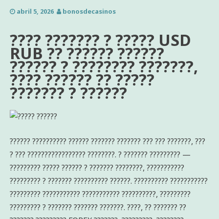
abril 5, 2026
bonosdecasinos
???? ??????? ? ????? USD
RUB ?? ?????? ??????
?????? ? ???????? ???????,
???? ?????? ?? ?????
??????? ? ??????
?????? ?????????? ?????? ??????? ??????? ??? ??? ???????, ???
? ??? ????????????????? ????????. ? ??????? ????????? —
????????? ????? ?????? ? ??????? ????????, ???????????
????????? ? ??????? ?????????? ??????. ?????????? ???????????
????????? ??????????? ??????????? ??????????, ?????????
????????? ? ??????? ??????? ???????. ????, ?? ??????? ??