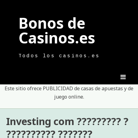
Skip
to
Bonos de
content
Casinos.es
Todos los casinos.es
Este sitio ofrece PUBLICIDAD de casas de apuestas y de
juego online.
Investing com ????????? ?
?????????? ???????