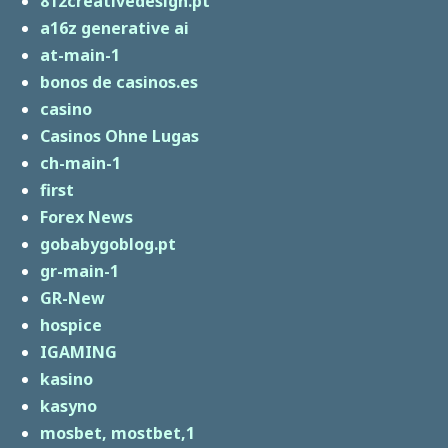
812creativedesign.pt
a16z generative ai
at-main-1
bonos de casinos.es
casino
Casinos Ohne Lugas
ch-main-1
first
Forex News
gobabygoblog.pt
gr-main-1
GR-New
hospice
IGAMING
kasino
kasyno
mosbet, mostbet,1