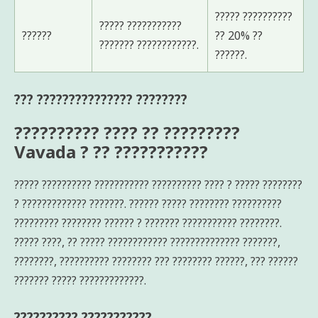
????? ??????????
????? ???????????
??????
?? 20% ??
??????? ????????????.
??????.
??? ??????????????? ????????
?????????? ???? ?? ?????????
Vavada ? ?? ???????????
????? ?????????? ??????????? ?????????? ???? ? ????? ????????
? ????????????? ???????. ?????? ????? ???????? ??????????
????????? ???????? ?????? ? ??????? ??????????? ????????.
????? ????, ?? ????? ???????????? ?????????????? ???????,
????????, ?????????? ???????? ??? ???????? ??????, ??? ??????
??????? ????? ?????????????.
?????????? ???????????