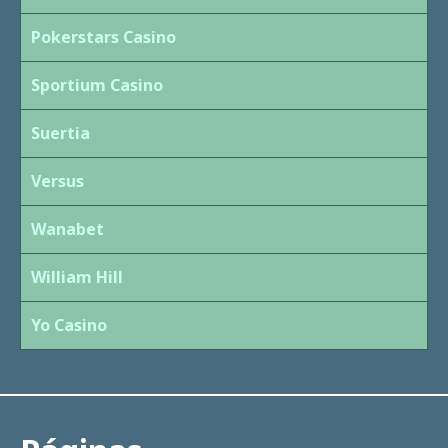
Pokerstars Casino
Sportium Casino
Suertia
Versus
Wanabet
William Hill
Yo Casino