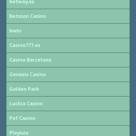
r
betway.es
a
d
Betsson Casino
a
bwin
s
Casino777.es
Casino Barcelona
Genesis Casino
Golden Park
Luckia Casino
Paf Casino
Playuzu