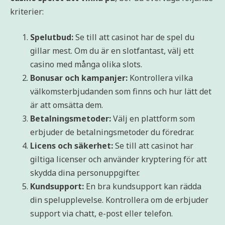
kriterier:
Spelutbud:
Se till att casinot har de spel du
gillar mest. Om du är en slotfantast, välj ett
casino med många olika slots.
Bonusar och kampanjer:
Kontrollera vilka
välkomsterbjudanden som finns och hur lätt det
är att omsätta dem.
Betalningsmetoder:
Välj en plattform som
erbjuder de betalningsmetoder du föredrar.
Licens och säkerhet:
Se till att casinot har
giltiga licenser och använder kryptering för att
skydda dina personuppgifter.
Kundsupport:
En bra kundsupport kan rädda
din spelupplevelse. Kontrollera om de erbjuder
support via chatt, e-post eller telefon.