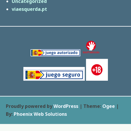
Uncategorized
viaesquerda.pt
Proudly powered by
WordPress
|
Theme:
Ogee
|
By:
Phoenix Web Solutions