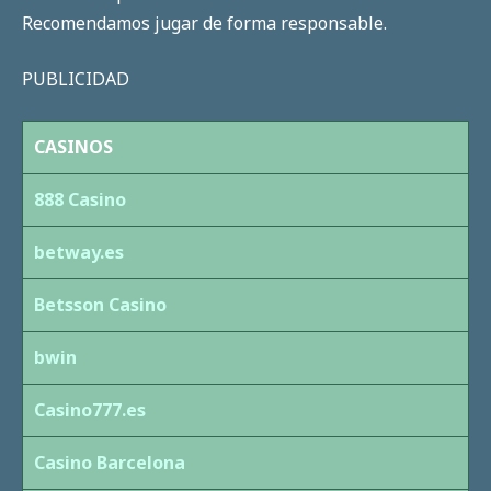
ó
Recomendamos jugar de forma responsable.
n
d
PUBLICIDAD
e
e
CASINOS
n
t
888 Casino
r
a
betway.es
d
a
Betsson Casino
s
bwin
Casino777.es
Casino Barcelona