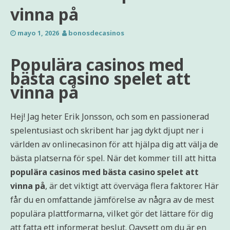
vinna på
mayo 1, 2026
bonosdecasinos
Populära casinos med
bästa casino spelet att
vinna på
Hej! Jag heter Erik Jonsson, och som en passionerad
spelentusiast och skribent har jag dykt djupt ner i
världen av onlinecasinon för att hjälpa dig att välja de
bästa platserna för spel. När det kommer till att hitta
populära casinos med bästa casino spelet att
vinna på
, är det viktigt att överväga flera faktorer. Här
får du en omfattande jämförelse av några av de mest
populära plattformarna, vilket gör det lättare för dig
att fatta ett informerat beslut. Oavsett om du är en