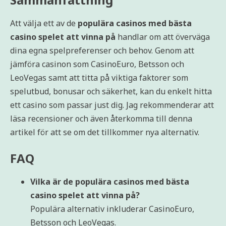
Att välja ett av de
populära casinos med bästa
casino spelet att vinna på
handlar om att överväga
dina egna spelpreferenser och behov. Genom att
jämföra casinon som CasinoEuro, Betsson och
LeoVegas samt att titta på viktiga faktorer som
spelutbud, bonusar och säkerhet, kan du enkelt hitta
ett casino som passar just dig. Jag rekommenderar att
läsa recensioner och även återkomma till denna
artikel för att se om det tillkommer nya alternativ.
FAQ
Vilka är de populära casinos med bästa
casino spelet att vinna på?
Populära alternativ inkluderar CasinoEuro,
Betsson och LeoVegas.