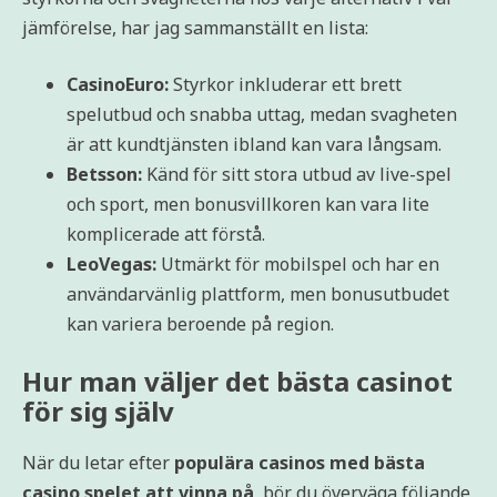
jämförelse, har jag sammanställt en lista:
CasinoEuro:
Styrkor inkluderar ett brett
spelutbud och snabba uttag, medan svagheten
är att kundtjänsten ibland kan vara långsam.
Betsson:
Känd för sitt stora utbud av live-spel
och sport, men bonusvillkoren kan vara lite
komplicerade att förstå.
LeoVegas:
Utmärkt för mobilspel och har en
användarvänlig plattform, men bonusutbudet
kan variera beroende på region.
Hur man väljer det bästa casinot
för sig själv
När du letar efter
populära casinos med bästa
casino spelet att vinna på
, bör du överväga följande