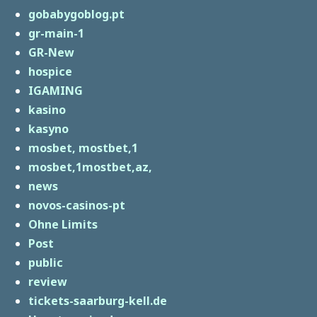
gobabygoblog.pt
gr-main-1
GR-New
hospice
IGAMING
kasino
kasyno
mosbet, mostbet,1
mosbet,1mostbet,az,
news
novos-casinos-pt
Ohne Limits
Post
public
review
tickets-saarburg-kell.de