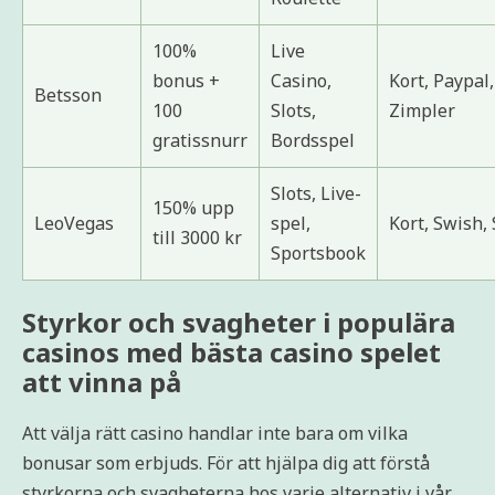
100%
Live
bonus +
Casino,
Kort, Paypal,
Betsson
100
Slots,
Zimpler
gratissnurr
Bordsspel
Slots, Live-
150% upp
LeoVegas
spel,
Kort, Swish, 
till 3000 kr
Sportsbook
Styrkor och svagheter i populära
casinos med bästa casino spelet
att vinna på
Att välja rätt casino handlar inte bara om vilka
bonusar som erbjuds. För att hjälpa dig att förstå
styrkorna och svagheterna hos varje alternativ i vår