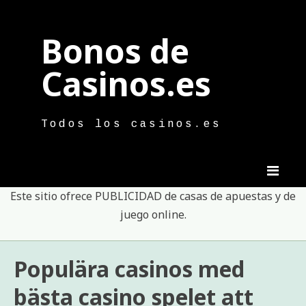
Skip
to
Bonos de
content
Casinos.es
Todos los casinos.es
Este sitio ofrece PUBLICIDAD de casas de apuestas y de
juego online.
Populära casinos med
bästa casino spelet att